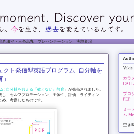
烏丸御池・三条烏丸 プレゼンテーション 実験劇場
Auth
Yukie
クト発信型英語プログラム: 自分軸を
育」
カラ
CALLA
ム: 自分軸を鍛える『教えない』教育
」が発売されました。
プロ
概観し、セルフプロモーション、主体性、評価、ライティン
PEP
まとめ、考察したものです。
ミー
ム Mee
空き