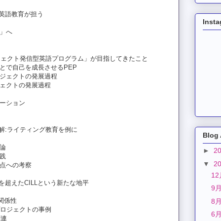
を英語教育が担う
Inst
家」へ
ロジェクト発信型英語プログラム」が目指してきたこと
ことで自己を成長させるPEP
ロジェクトの発展過程
ジェクトの発展過程
レーション
解:ライティング教育を例に
Blog 
理論
►
2
実践
▼
2
題点への考察
1
LLを超えたCILLという新たな地平
9
の関係性
8
プロジェクトの事例
6
関連