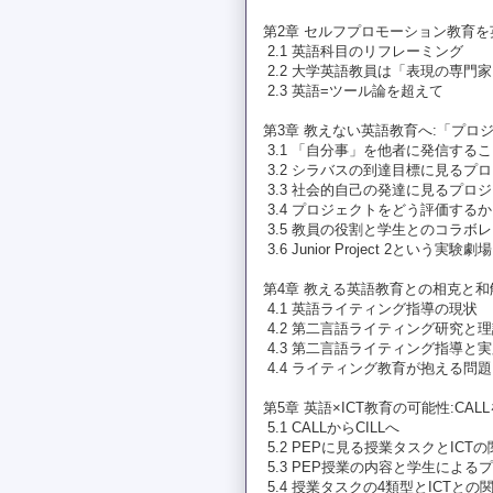
第2章 セルフプロモーション教育
2.1 英語科目のリフレーミング
2.2 大学英語教員は「表現の専門
2.3 英語=ツール論を超えて
第3章 教えない英語教育へ:「プ
3.1 「自分事」を他者に発信する
3.2 シラバスの到達目標に見るプ
3.3 社会的自己の発達に見るプロ
3.4 プロジェクトをどう評価するか
3.5 教員の役割と学生とのコラボ
3.6 Junior Project 2という実験劇場
第4章 教える英語教育との相克と和
4.1 英語ライティング指導の現状
4.2 第二言語ライティング研究と
4.3 第二言語ライティング指導と
4.4 ライティング教育が抱える問
第5章 英語×ICT教育の可能性:CA
5.1 CALLからCILLへ
5.2 PEPに見る授業タスクとICT
5.3 PEP授業の内容と学生による
5.4 授業タスクの4類型とICTとの