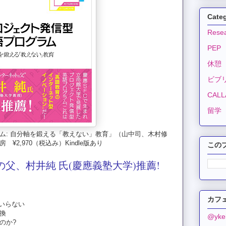
Cate
Resea
PEP
休憩
ビブ
CALLA
留学
ム: 自分軸を鍛える「教えない」教育」（山中司、木村修
2,970（税込み）Kindle版あり
この
父、村井純 氏(慶應義塾大学)推薦!
カフェ
いらない
転換
@yk
のか?