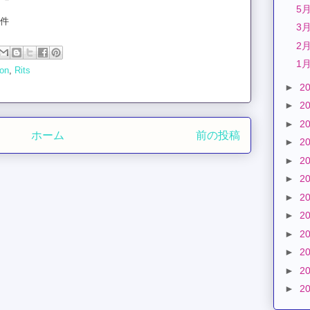
5
要件
3
2
1
ion
,
Rits
►
2
►
2
►
2
ホーム
前の投稿
►
2
►
2
►
2
►
2
►
2
►
2
►
2
►
2
►
2