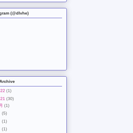
agram (@dlvhe)
Archive
022
(1)
021
(30)
2月
(1)
月
(5)
月
(1)
月
(1)