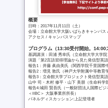
概要
日時：2017年11月11日（土）
会場：立命館大学大阪いばらきキャンパス A
アクセス / キャンパスマップ
プログラム（13:30受付開始。14:0
基調講演：田浦 秀幸氏（立命館大学大学院
演題「第2言語習得理論から見た発信型英
報告1：井藤 眞由美氏（関西学院千里国際
報告2：増見 敦氏（神戸大学附属中等教育学
報告3：立命館大学プロジェクト発信型英語
山中 司・木村 修平・山下 美朋（生命科学
報告4:城田 賢吾氏（一般財団法人国際ビ
＜IIBC＞ 大阪事業所所長）
パネルディスカッション:上記登壇者