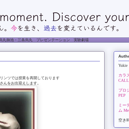
烏丸御池・三条烏丸 プレゼンテーション 実験劇場
Auth
Yukie
カラ
リンツでは授業を再開しております
CALLA
さんをお出迎えします。
プロ
PEP
ミー
ム Mee
空き