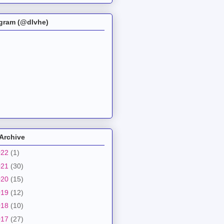
agram (@dlvhe)
Archive
022
(1)
021
(30)
020
(15)
019
(12)
018
(10)
017
(27)