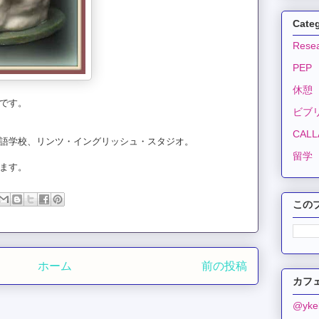
Cate
Resea
PEP
休憩
です。
ビブ
CALLA
語学校、リンツ・イングリッシュ・スタジオ。
留学
ます。
この
ホーム
前の投稿
カフェ
@yk