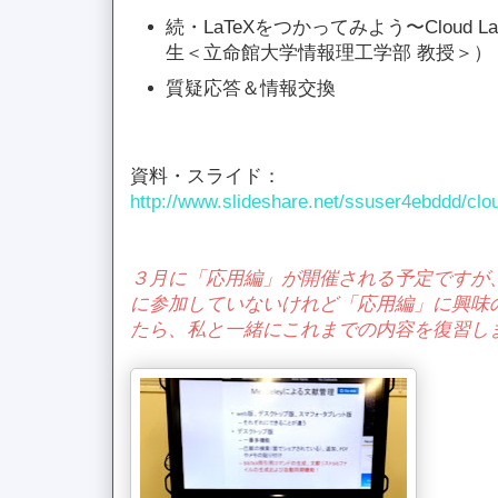
続・LaTeXをつかってみよう〜Cloud 
生＜立命館大学情報理工学部 教授＞）
質疑応答＆情報交換
資料・スライド：
http://www.slideshare.net/ssuser4ebddd/clo
３月に「応用編」が開催される予定ですが
に参加していないけれど「応用編」に興味
たら、私と一緒にこれまでの内容を復習し