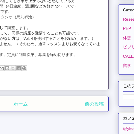
で学習しても効果が上がらないと感じている方
4日間（4日連続、週1回などお好きなペースで）
Cate
定です。
スタジオ（烏丸御池）
Resea
応じて調整します。
PEP
4を使用して、同様の講座を受講することも可能です。
休憩
がない方は、Vol. 4を使用することをお勧めします。）
りません。（そのため、通常レッスンよりお安くなっていま
ビブ
ます。定員に到達次第、募集を締め切ります。
CALLA
留学
この
ホーム
前の投稿
カフェ
@yk