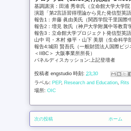
基調講演：田浦 秀幸氏（立命館大学大学院
演題「第2言語習得理論から見た発信型英
報告1：井藤 眞由美氏（関西学院千里国際
報告2：増見 敦氏（神戸大学附属中等教育学
報告3：立命館大学プロジェクト発信型英語
山中 司・木村 修平・山下 美朋（生命科学
報告4:城田 賢吾氏（一般財団法人国際ビ
＜IIBC＞ 大阪事業所所長）
パネルディスカッション:上記登壇者
投稿者
engstudio
時刻:
23:30
ラベル:
PEP
,
Research and Education
,
Rits
場所:
OIC
次の投稿
ホーム