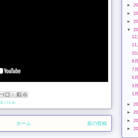
►
2
►
2
►
2
▼
2
1
1
1
8
7
5
3
1
オバトル
►
2
►
2
►
2
ホーム
前の投稿
►
2