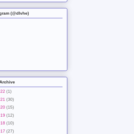
agram (@dlvhe)
Archive
022
(1)
021
(30)
020
(15)
019
(12)
018
(10)
017
(27)