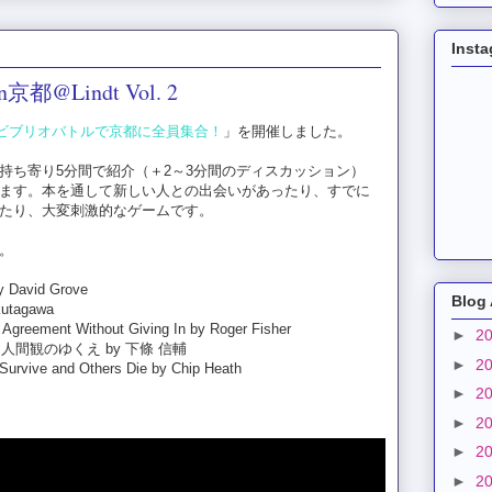
Inst
Lindt Vol. 2
ビブリオバトルで京都に全員集合！
」を開催しました。
持ち寄り5分間で紹介（＋2～3分間のディスカッション）
ます。本を通して新しい人との出会いがあったり、すでに
たり、大変刺激的なゲームです。
。
y David Grove
Blog 
kutagawa
e Agreement Without Giving In by Roger Fisher
►
2
人間観のゆくえ by 下條 信輔
►
2
Survive and Others Die by Chip Heath
►
2
►
2
►
2
►
2