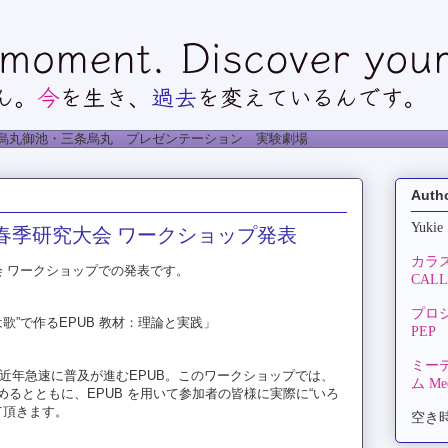
烏丸御池・三条烏丸 プレゼンテーション 実験劇場
Auth
Yukie
年度春季研究大会 ワークショップ発表
カラ
大会 ワークショップでの発表です。
CALLA
プロ
歌”で作るEPUB 教材：理論と実践」
PEP
ミー
近年急速に普及が進むEPUB。このワークショップでは、
ム Mee
めるとともに、EPUB を用いて参加者の皆様に実際に“いろ
て頂きます。
空き