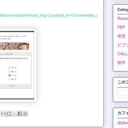
Cate
_filedownload&download_flag=1&upload_id=411&metadata_i
Resea
PEP
休憩
ビブ
CALLA
留学
この
カフェ
@yk