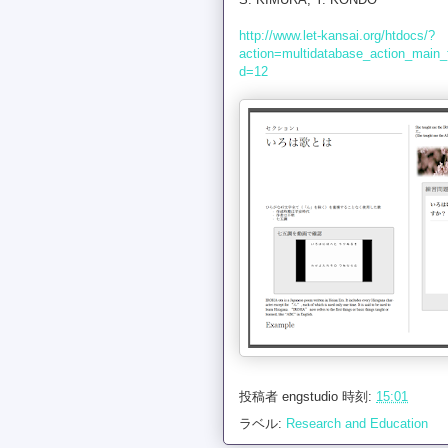
http://www.let-kansai.org/htdocs/?
action=multidatabase_action_main
d=12
投稿者
engstudio
時刻:
15:01
ラベル:
Research and Education