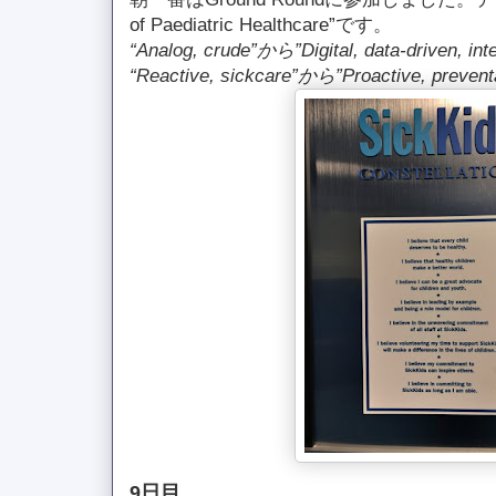
of Paediatric Healthcare”です。
“Analog, crude”から”Digital, data-driven, int
“Reactive, sickcare”から”Proactive, prevent
9日目