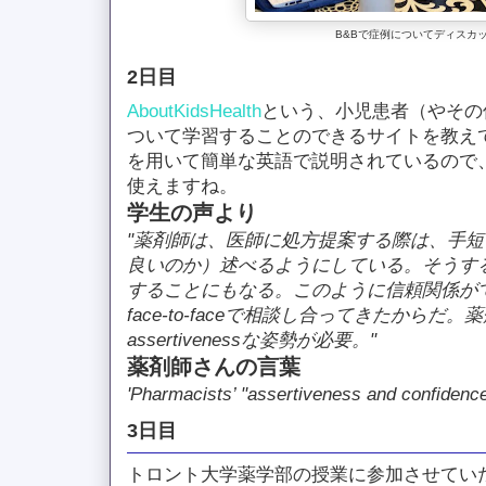
B&Bで症例についてディスカ
2日目
AboutKidsHealth
という、小児患者（やその
ついて学習することのできるサイトを教え
を用いて簡単な英語で説明されているので
使えますね。
学生の声より
"薬剤師は、医師に処方提案する際は、手
良いのか）述べるようにしている。そうす
することにもなる。このように信頼関係が
face-to-faceで相談し合ってきたからだ
assertivenessな姿勢が必要。"
薬剤師さんの言葉
'Pharmacists’ "assertiveness and confidence
3日目
トロント大学薬学部の授業に参加させてい