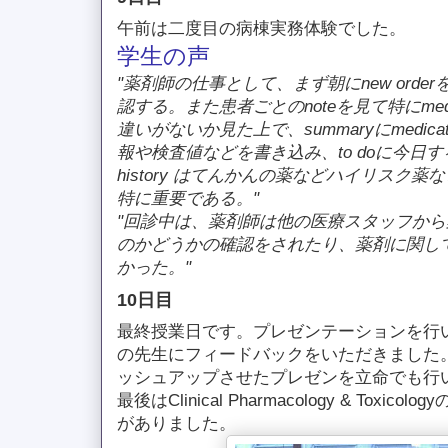
午前は二度目の病棟実務体験でした。
学生の声
"薬剤師の仕事として、まず朝にnew ord
認する。また患者ごとのnoteを見て特にmedicat
違いがないか見た上で、summaryにmedication
報や検査値などを書き込み、to doに今日するこ
history はてんかんの薬などハイリスク
特に重要である。"
"回診中は、薬剤師は他の医療スタッフか
のかどうかの確認をされたり、薬剤に関し
かった。"
10日目
最終授業日です。プレゼンテーションを行
の先生にフィードバックをいただきました
ッシュアップさせたプレゼンを立命でも行
最後はClinical Pharmacology & Toxicolo
がありました。