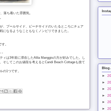
Inst
で、落ち着いた雰囲気。
。
が、プールサイド、ビーチサイドのいたるところにチェア
戦になるようなこともなくノンビリできました。
です。
･･
は3年前に滞在したAlila Manggisの方が好みでした。し
てこのお値段を考えるとCandi Beach Cottageも捨て
Blog 
ルの1つです。
►
2
►
2
►
2
►
2
►
2
►
2