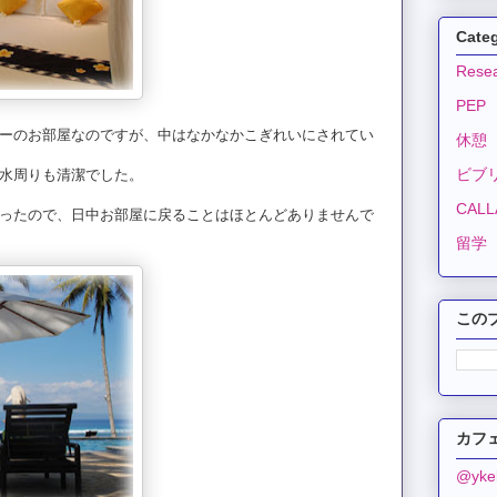
Cate
Resea
PEP
ーのお部屋なのですが、中はなかなかこぎれいにされてい
休憩
ビブ
水周りも清潔でした。
CALLA
ったので、日中お部屋に戻ることはほとんどありませんで
留学
この
カフェ
@yk