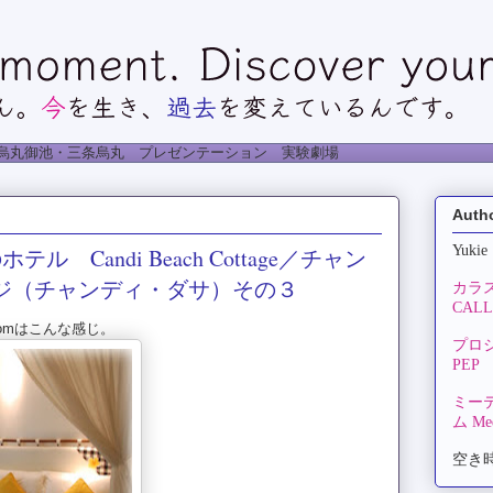
烏丸御池・三条烏丸 プレゼンテーション 実験劇場
Auth
Yukie
テル Candi Beach Cottage／チャン
ジ（チャンディ・ダサ）その３
カラ
CALLA
 Roomはこんな感じ。
プロ
PEP
ミー
ム Mee
空き