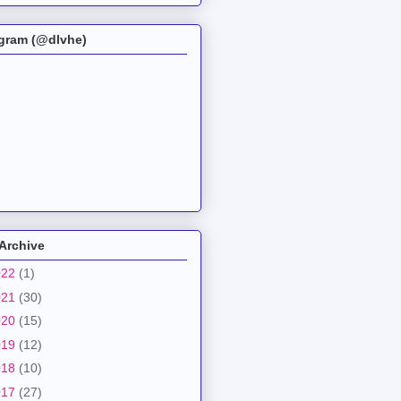
agram (@dlvhe)
Archive
022
(1)
021
(30)
020
(15)
019
(12)
018
(10)
017
(27)